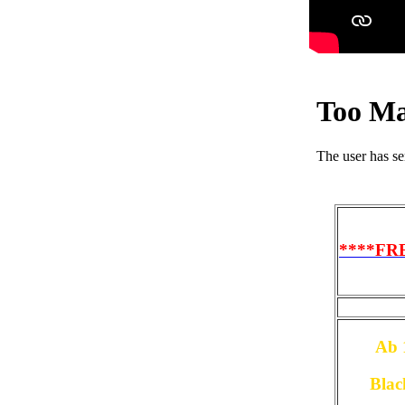
****FR
Ab 
Bla