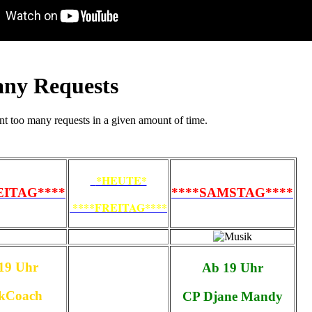
*HEUTE*
EITAG****
****SAMSTAG****
****FREITAG****
19 Uhr
Ab 19 Uhr
ckCoach
CP Djane Mandy