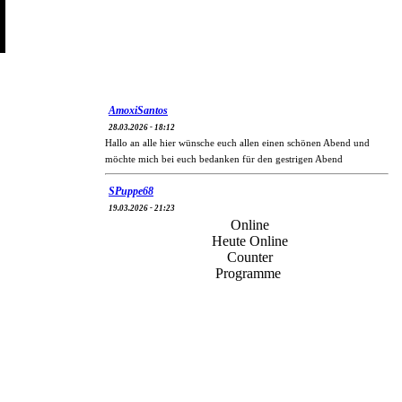
AmoxiSantos
28.03.2026 - 18:12
Hallo an alle hier wünsche euch allen einen schönen Abend und
möchte mich bei euch bedanken für den gestrigen Abend
SPuppe68
19.03.2026 - 21:23
Winkt und grüßt alle per Handy
Online
Heute Online
Mart
Counter
01.01.2026 - 14:06
Programme
Alles Gute für 2026.Hab euch auf's Konto 2026, 365 Tage Liebe
Glück und süsse Träume einbezahlt.Viel Spass beim ausgeben
Kasu
01.01.2026 - 12:20
Allen ein gutes und gesundes neues Jahr
CP DJ MrIce