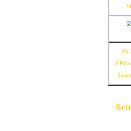
S
Ab 
CPGot
Soun
Sei