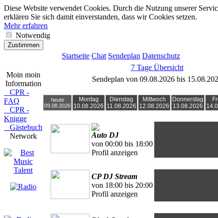
Diese Website verwendet Cookies. Durch die Nutzung unserer Servic
erklären Sie sich damit einverstanden, dass wir Cookies setzen.
Mehr erfahren
Notwendig
Zustimmen
Startseite
Chat
Sendeplan
Datenschutz
7 Tage Übersicht
Moin moin
Sendeplan von 09.08.2026 bis 15.08.20
Information
CPR -
Montag
Dienstag
Mittwoch
Donnerstag
Fr
FAQ
heute
09.08.2026
10.08.2026
11.08.2026
12.08.2026
13.08.2026
14.
CPR -
Knigge
Gästebuch
Auto DJ
Network
von 00:00 bis 18:00
Profil anzeigen
CP DJ Stream
von 18:00 bis 20:00
Profil anzeigen